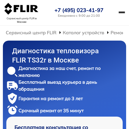
+7 (495) 023-41-97
Ежедневно с 9:00 до 21:00
Сервисный центр FLIR
в
Москве
Сервисный центр FLIR
Каталог устройств
Ремонт 
Диагностика тепловизора
FLIR TS32r в Москве
Диагностика за наш счет, ремонт по
желанию
Бесплатный выезд курьера в день
обращения
Гарантия на ремонт до 3 лет
Срочный ремонт от 35 минут
Бесплатная консультация со