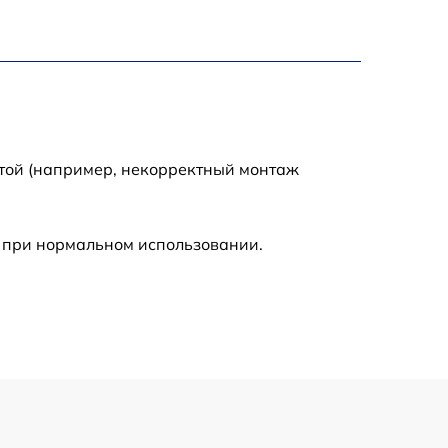
900 р
750 р
отой (например, некорректный монтаж
450 р
590 р
 при нормальном использовании.
1200 р
650 р
850 р