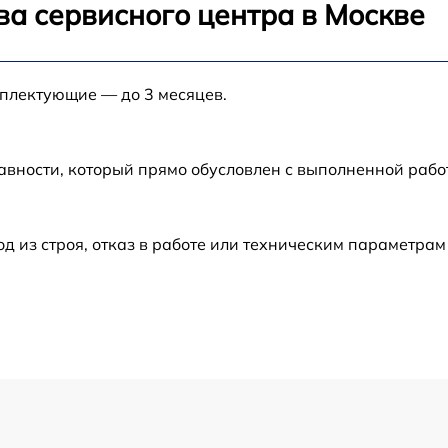
ва сервисного центра в Москве
от 60 мин
мплектующие — до 3 месяцев.
от 60 мин
авности, который прямо обусловлен с выполненной раб
от 60 мин
от 60 мин
из строя, отказ в работе или техническим параметрам
от 60 мин
от 60 мин
от 60 мин