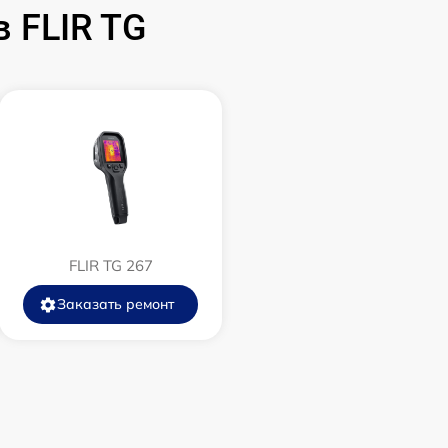
700 р
 FLIR TG
1500 р
750 р
450 р
750 р
FLIR TG 267
850 р
Заказать ремонт
850 р
650 р