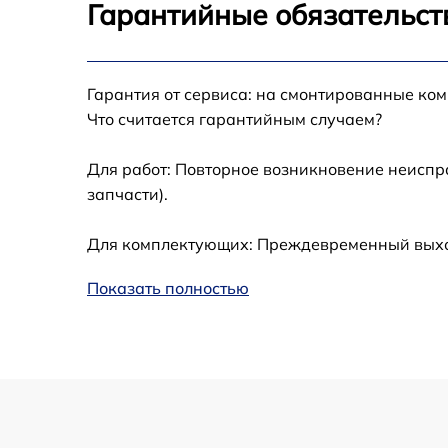
Гарантийные обязательст
Калибровка и настройка тепловизора
Гарантия от сервиса: на смонтированные ко
Ремонт встроенного дальнометра и
Что считается гарантийным случаем?
других устройств
Для работ: Повторное возникновение неиспр
Замена микросхемы логики
запчасти).
Замена ключей управления
Для комплектующих: Преждевременный выход 
Ремонт цепи питания
Показать полностью
Замена USB порта
Замена процессора