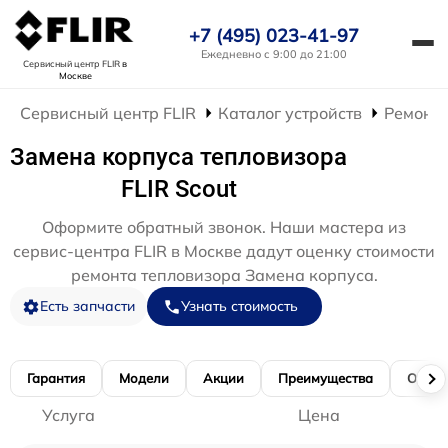
+7 (495) 023-41-97
Ежедневно с 9:00 до 21:00
Сервисный центр FLIR
в
Москве
Сервисный центр FLIR
Каталог устройств
Ремонт 
Замена корпуса тепловизора
FLIR Scout
Оформите обратный звонок. Наши мастера из
сервис-центра FLIR в Москве дадут оценку стоимости
ремонта тепловизора Замена корпуса.
Есть запчасти
Узнать стоимость
Гарантия
Модели
Акции
Преимущества
Отзы
Услуга
Цена