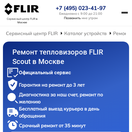
+7 (495) 023-41-97
Ежедневно с 9:00 до 21:00
Позвонить
мне утром
Сервисный центр FLIR
в
Москве
Сервисный центр FLIR
Каталог устройств
Ремонт 
Ремонт тепловизоров FLIR
Scout в Москве
Официальный сервис
Гарантия на ремонт до 3 лет
Диагностика за наш счет, ремонт по
желанию
Бесплатный выезд курьера в день
обращения
Срочный ремонт от 35 минут