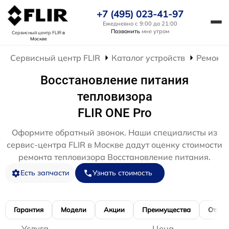
+7 (495) 023-41-97
Ежедневно с 9:00 до 21:00
Позвонить
мне утром
Сервисный центр FLIR
в
Москве
Сервисный центр FLIR
Каталог устройств
Ремонт 
Восстановление питания
тепловизора
FLIR ONE Pro
Оформите обратный звонок. Наши специалисты из
сервис-центра FLIR в Москве дадут оценку стоимости
ремонта тепловизора Восстановление питания.
Есть запчасти
Узнать стоимость
Гарантия
Модели
Акции
Преимущества
Отзы
Услуга
Цена