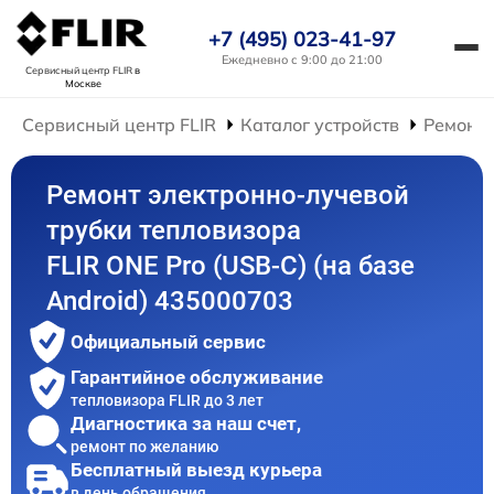
+7 (495) 023-41-97
Ежедневно с 9:00 до 21:00
Сервисный центр FLIR
в
Москве
Сервисный центр FLIR
Каталог устройств
Ремонт 
Ремонт электронно-лучевой
трубки тепловизора
FLIR ONE Pro (USB-C) (на базе
Android) 435000703
Официальный сервис
Гарантийное обслуживание
тепловизора FLIR до 3 лет
Диагностика за наш счет,
ремонт по желанию
Бесплатный выезд курьера
в день обращения