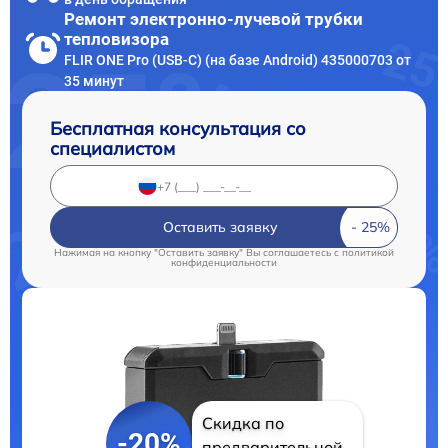
Ремонт электронно-лучевой трубки
тепловизора
FLIR ONE Pro (USB-C) (на базе Android) 435000703 от
35 минут
Бесплатная консультация со
специалистом
Оставить заявку
Нажимая на кнопку "Оставить заявку" Вы соглашаетесь c
политикой
конфиденциальности
Скидка по
-20%
предварительной