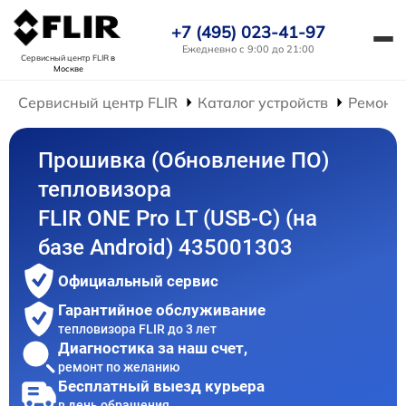
+7 (495) 023-41-97
Ежедневно с 9:00 до 21:00
Сервисный центр FLIR
в
Москве
Сервисный центр FLIR
Каталог устройств
Ремонт 
Прошивка (Обновление ПО)
тепловизора
FLIR ONE Pro LT (USB-C) (на
базе Android) 435001303
Официальный сервис
Гарантийное обслуживание
тепловизора FLIR до 3 лет
Диагностика за наш счет,
ремонт по желанию
Бесплатный выезд курьера
в день обращения