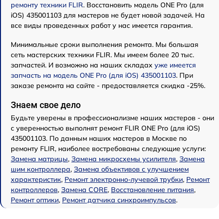
ремонту техники FLIR
. Восстановить модель ONE Pro (для
iOS) 435001103 для мастеров не будет новой задачей. На
все виды проведенных работ у нас имеется гарантия.
Минимальные сроки выполнения ремонта. Мы большая
сеть мастерских техники FLIR. Мы имеем более 20 тыс.
запчастей. И возможно на наших складах
уже имеется
запчасть на модель ONE Pro (для iOS) 435001103
. При
заказе ремонта на сайте - предоставляется скидка -25%.
Знаем свое дело
Будьте уверены в профессионализме наших мастеров - они
с уверенностью выполнят ремонт FLIR ONE Pro (для iOS)
435001103. По данным наших мастеров в Москве по
ремонту FLIR, наиболее востребованы следующие услуги:
Замена матрицы
,
Замена микросхемы усилителя
,
Замена
шим контроллера
,
Замена объективов с улучшением
характеристик
,
Ремонт электронно-лучевой трубки
,
Ремонт
контроллеров
,
Замена CORE
,
Восстановление питания
,
Ремонт оптики
,
Ремонт датчика синхроимпульсов
.