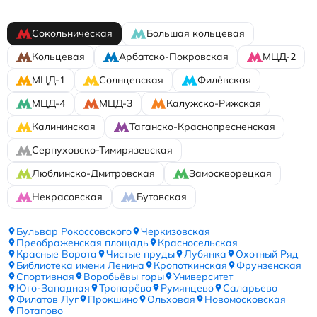
Сокольническая
Большая кольцевая
Кольцевая
Арбатско-Покровская
МЦД-2
МЦД-1
Солнцевская
Филёвская
МЦД-4
МЦД-3
Калужско-Рижская
Калининская
Таганско-Краснопресненская
Серпуховско-Тимирязевская
Люблинско-Дмитровская
Замоскворецкая
Некрасовская
Бутовская
Бульвар Рокоссовского
Черкизовская
Преображенская площадь
Красносельская
Красные Ворота
Чистые пруды
Лубянка
Охотный Ряд
Библиотека имени Ленина
Кропоткинская
Фрунзенская
Спортивная
Воробьёвы горы
Университет
Юго-Западная
Тропарёво
Румянцево
Саларьево
Филатов Луг
Прокшино
Ольховая
Новомосковская
Потапово