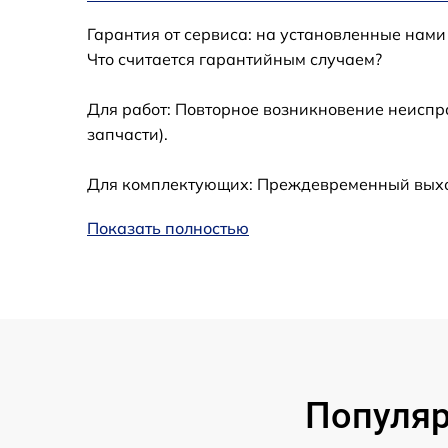
Гарантия от сервиса: на установленные нами
Ремонт встроенного дальнометра и
Что считается гарантийным случаем?
других устройств
Для работ: Повторное возникновение неиспр
Замена микросхемы логики
запчасти).
Замена ключей управления
Для комплектующих: Преждевременный выход
Ремонт цепи питания
Показать полностью
Замена USB порта
Замена процессора
Замена аккумулятора
Популяр
Замена корпуса