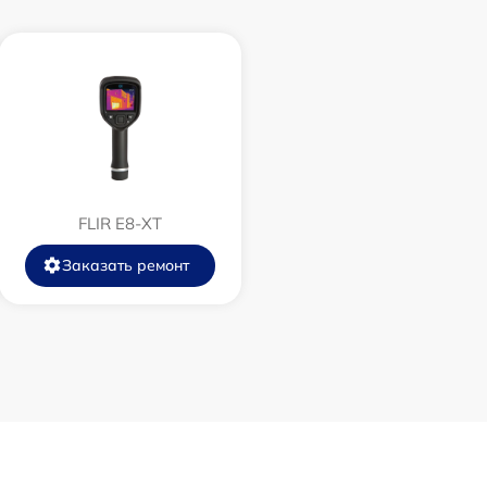
750 р
450 р
750 р
FLIR E8-XT
850 р
Заказать ремонт
850 р
650 р
450 р