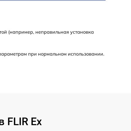
750 р
той (например, неправильная установка
450 р
590 р
 параметрам при нормальном использовании.
1200 р
650 р
850 р
700 р
 FLIR Ex
1500 р