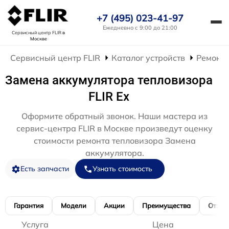
+7 (495) 023-41-97
Ежедневно с 9:00 до 21:00
Сервисный центр FLIR
в
Москве
Сервисный центр FLIR
Каталог устройств
Ремонт 
Замена аккумулятора тепловизора
FLIR Ex
Оформите обратный звонок. Наши мастера из
сервис-центра FLIR в Москве произведут оценку
стоимости ремонта тепловизора Замена
аккумулятора.
Есть запчасти
Узнать стоимость
Гарантия
Модели
Акции
Преимущества
Отзы
Услуга
Цена