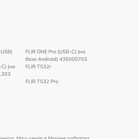
-USB)
FLIR ONE Pro (USB-C) (на
базе Android) 435000703
-C) (на
FLIR TS32r
1303
FLIR TS32 Pro
риода. Наш центр в Москве работает