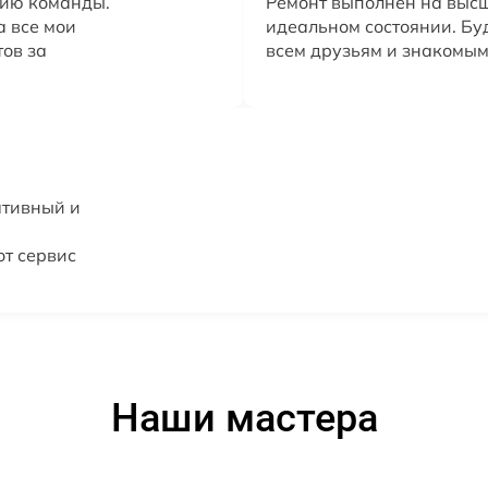
ию команды.
Ремонт выполнен на высш
а все мои
идеальном состоянии. Бу
тов за
всем друзьям и знакомым
ативный и
от сервис
Наши мастера