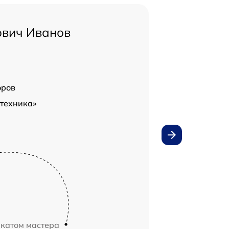
ович Иванов
оров
техника»
икатом мастера